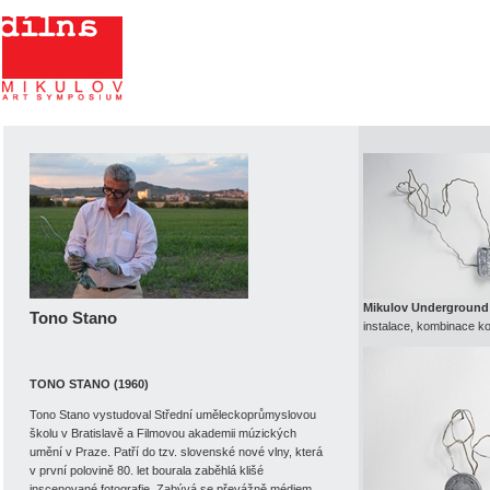
Dílna Mikulov - Art
symposium
Mikulov Underground
Tono Stano
instalace, kombinace k
TONO STANO (1960)
Tono Stano vystudoval Střední uměleckoprůmyslovou
školu v Bratislavě a Filmovou akademii múzických
umění v Praze. Patří do tzv. slovenské nové vlny, která
v první polovině 80. let bourala zaběhlá klišé
inscenované fotografie. Zabývá se převážně médiem