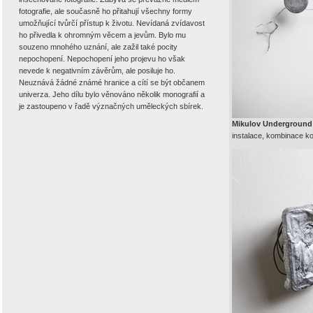
fotografie, ale současně ho přitahují všechny formy
umožňující tvůrčí přístup k životu. Nevídaná zvídavost
ho přivedla k ohromným věcem a jevům. Bylo mu
souzeno mnohého uznání, ale zažil také pocity
nepochopení. Nepochopení jeho projevu ho však
nevede k negativním závěrům, ale posiluje ho.
Neuznává žádné známé hranice a cítí se být občanem
univerza. Jeho dílu bylo věnováno několik monografií a
je zastoupeno v řadě význačných uměleckých sbírek.
Mikulov Underground
instalace, kombinace k