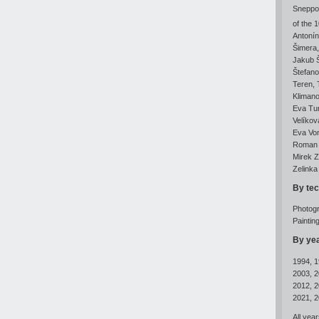
Sneppo
of the 
Antonín
Šimera
Jakub 
Štefan
Teren
,
Klimano
Eva Tu
Velíkov
Eva Vo
Roman 
Mirek 
Zelinka
By te
Photog
Paintin
By yea
1994
,
1
2003
,
2
2012
,
2
2021
,
2
All yea