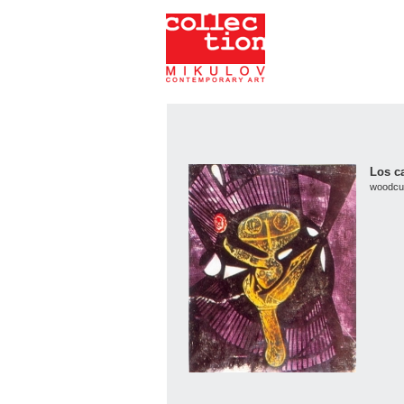
Collection Mikulov -
Art symposium
Los c
woodcut