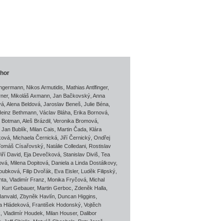
thor
Angermann
,
Nikos Armutidis
,
Mathias Antlfinger,
rner
,
Mikoláš Axmann
,
Jan Bačkovský
,
Anna
vá
,
Alena Beldová
,
Jaroslav Beneš
,
Julie Béna
,
Heinz Bethmann
,
Václav Bláha
,
Erika Bornová
,
l Botman
,
Aleš Brázdil
,
Veronika Bromová
,
 Jan Bublík
,
Milan Cais
,
Martin Čada
,
Klára
ková
,
Michaela Černická
,
Jiří Černický
,
Ondřej
Tomáš Císařovský
,
Natálie Colledani
,
Rostislav
Jiří David
,
Eja Devečková
,
Stanislav Diviš
,
Tea
ová
,
Milena Dopitová
,
Daniela a Linda Dostálkovy
,
oubková
,
Filip Dvořák
,
Eva Eisler
,
Luděk Filipský
,
nta
,
Vladimír Franz
,
Monika Fryčová
,
Michal
,
Kurt Gebauer
,
Martin Gerboc
,
Zdeněk Halla
,
Hanvald
,
Zbyněk Havlín
,
Duncan Higgins
,
na Hládeková
,
František Hodonský
,
Vojtěch
k
,
Vladimír Houdek
,
Milan Houser
,
Dalibor