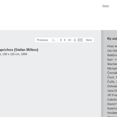
Home
By au
Previous
1...
8
9
10
11
12
Next
Peter 
aprichos (Stefan Milkov)
Ute Hö
, 130 x 115 cm, 1994
Balážo
Karl – 
Machie
Michael
Čermá
Čech
,
Čuřík
,
Dohnal
Jana D
Jiří Fra
Gabriel
David 
Katarí
Horále