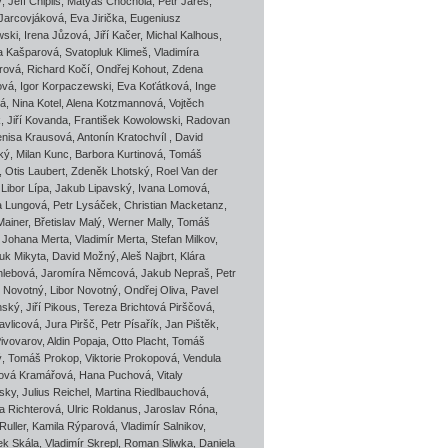
ý
,
Jeff Chiplis
,
Matyáš Chochola
,
Petr Jareš
,
 Jarcovjáková
,
Eva Jirička
,
Eugeniusz
wski
,
Irena Jůzová
,
Jiří Kačer
,
Michal Kalhous
,
na Kašparová
,
Svatopluk Klimeš
,
Vladimíra
rová
,
Richard Kočí
,
Ondřej Kohout
,
Zdena
ová
,
Igor Korpaczewski
,
Eva Koťátková
,
Inge
á
,
Nina Kotel
,
Alena Kotzmannová
,
Vojtěch
k
,
Jiří Kovanda
,
František Kowolowski
,
Radovan
nisa Krausová
,
Antonín Kratochvíl
,
David
ký
,
Milan Kunc
,
Barbora Kurtinová
,
Tomáš
,
Otis Laubert
,
Zdeněk Lhotský
,
Roel Van der
,
Libor Lípa
,
Jakub Lipavský
,
Ivana Lomová
,
a Lungová
,
Petr Lysáček
,
Christian Macketanz
,
Mainer
,
Břetislav Malý
,
Werner Mally
,
Tomáš
,
Johana Merta
,
Vladimír Merta
,
Stefan Milkov
,
uk Mikyta
,
David Možný
,
Aleš Najbrt
,
Klára
hlebová
,
Jaromíra Němcová
,
Jakub Nepraš
,
Petr
t Novotný
,
Libor Novotný
,
Ondřej Oliva
,
Pavel
nský
,
Jiří Pikous
,
Tereza Brichtová Pirščová
,
avlicová
,
Jura Piršč
,
Petr Písařík
,
Jan Pištěk
,
Pivovarov
,
Aldin Popaja
,
Otto Placht
,
Tomáš
ý
,
Tomáš Prokop
,
Viktorie Prokopová
,
Vendula
ová Kramářová
,
Hana Puchová
,
Vitaly
tsky
,
Julius Reichel
,
Martina Riedlbauchová
,
a Richterová
,
Ulric Roldanus
,
Jaroslav Róna
,
uller
,
Kamila Rýparová
,
Vladimír Salnikov
,
ek Skála
,
Vladimír Skrepl
,
Roman Sliwka
,
Daniela