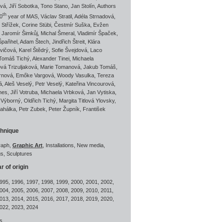
vá
,
Jiří Sobotka
,
Tono Stano
,
Jan Stolín
,
Authors
th
10
year of MAS
,
Václav Stratil
,
Adéla Strnadová
,
 Střížek
,
Corine Stübi
,
Čestmír Suška
,
Evžen
,
Jaromír Šimkůj
,
Michal Šmeral
,
Vladimír Špaček
,
Špaňhel
,
Adam Štech
,
Jindřich Štreit
,
Klára
ovičová
,
Karel Štědrý
,
Sofie Švejdová
,
Laco
Tomáš Tichý
,
Alexander Tinei
,
Michaela
vá Trizuljaková
,
Marie Tomanová
,
Jakub Tomáš
,
rnová
,
Emőke Vargová
,
Woody Vasulka
,
Tereza
á
,
Aleš Veselý
,
Petr Veselý
,
Kateřina Vincourová
,
nes
,
Jiří Votruba
,
Michaela Vrbková
,
Jan Vytiska
,
Výborný
,
Oldřich Tichý
,
Margita Titlová Ylovsky
,
Zahálka
,
Petr Zubek
,
Peter Župník
,
František
chnique
raph
,
Graphic Art
,
Installations
,
New media
,
gs
,
Sculptures
r of origin
995
,
1996
,
1997
,
1998
,
1999
,
2000
,
2001
,
2002
,
004
,
2005
,
2006
,
2007
,
2008
,
2009
,
2010
,
2011
,
013
,
2014
,
2015
,
2016
,
2017
,
2018
,
2019
,
2020
,
022
,
2023
,
2024
rs