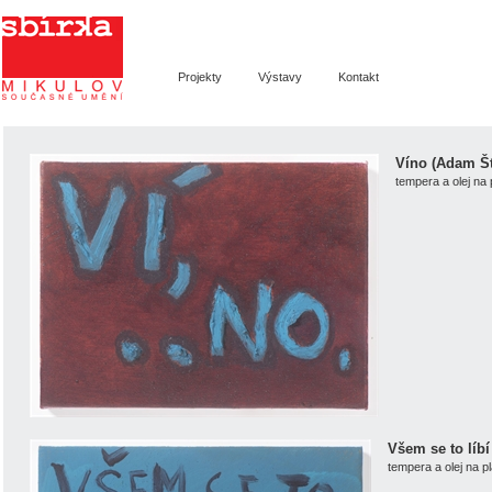
Sbírka Mikulov -
Výtvarné symposium
Projekty
Výstavy
Kontakt
Víno (Adam Š
tempera a olej na 
Všem se to líb
tempera a olej na p