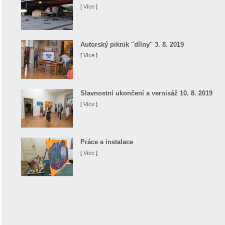
[
Více
]
Autorský piknik "dílny" 3. 8. 2019
[
Více
]
Slavnostní ukončení a vernisáž 10. 8. 2019
[
Více
]
Práce a instalace
[
Více
]