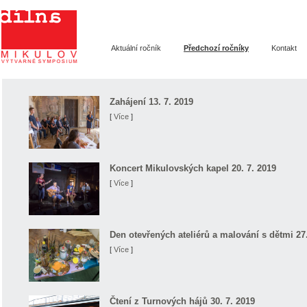
Dílna Mikulov -
Výtvarné symposium
Aktuální ročník
Předchozí ročníky
Kontakt
Zahájení 13. 7. 2019
[
Více
]
Koncert Mikulovských kapel 20. 7. 2019
[
Více
]
Den otevřených ateliérů a malování s dětmi 27.
[
Více
]
Čtení z Turnových hájů 30. 7. 2019