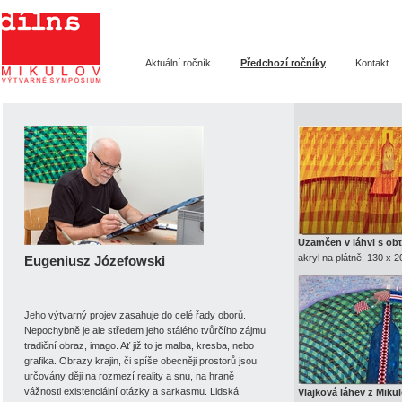
Dílna Mikulov -
Výtvarné symposium
Aktuální ročník
Předchozí ročníky
Kontakt
Uzamčen v láhvi s ob
akryl na plátně, 130 x 
Eugeniusz Józefowski
Jeho výtvarný projev zasahuje do celé řady oborů.
Nepochybně je ale středem jeho stálého tvůrčího zájmu
tradiční obraz, imago. Ať již to je malba, kresba, nebo
grafika. Obrazy krajin, či spíše obecněji prostorů jsou
určovány ději na rozmezí reality a snu, na hraně
vážnosti existenciální otázky a sarkasmu. Lidská
Vlajková láhev z Miku