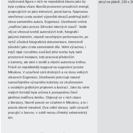
stylizovaná figura v nich ne nepodobná klaunu jako by
akryl na plátně, 130 x 
byla vydána všanc libovůli prostorem proudících energií,
projevujících se jako intenzivní, jasná barva. Naprostou
otevřenost zcela osobní výpovědi obrazů podtrhují jistě i
slova samotného autora. Eugeniusz Józefowski vnímá
„malířství jako proces šifrování niterných stavů“. Vedle
něj se věnoval tvorbě autorských knih, fotografii i
jakýmsi intimním, vlastně neveřejným performancím, po
nichž zůstává fotografická dokumentace, intenzivně
působící jako zcela samostatné dílo. Velmi výraznou, i
když nijak rozsáhlou součástí jeho tvorby byly také
prostorové instalace, kde pracoval především
s kameny, ale také s textilií a vlastní autorskou knihou.
Právě on nejviditelněji reagoval na sugestivní prostor
Mikulova. V uzavřené sérii drobných a ve dvou velkých
obrazech Eugeniusz Jósefowski potvrzuje naturel
samozřejmého výrazného koloristy se zkušenostmi
s osobitým grafickým projevem a ilustrací. Jako by série
malých formátů byla určena k postupnému čtení
jakéhosi malířova deníku. Objevují se v nich citace
z literatury, hlavně poezie se vztahem k Mikulovu, a to i
poezie dávné minulosti. Dva velké obrazy. opět výrazně
pracující s barvou. v sobě nesou zřetelný sebeironický
tón.