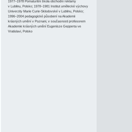
1977–1978 Pomaturitní škola obchodní reklamy
v Lublinu, Polsko; 1978–1981 Institut umělecké výchovy
Univerzity Marie Curie-Sklodovské v Lublinu, Polsko;
1996–2004 pedagogické působení na Akademii
krásných umění v Poznani, v současnosti profesorem
Akademie krásných umění Eugenisze Gepperta ve
Vratislavi, Polsko